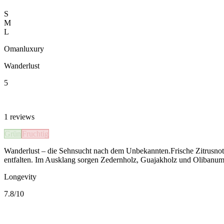
S
M
L
Omanluxury
Wanderlust
5
1
reviews
Grün
Fruchtig
Wanderlust – die Sehnsucht nach dem Unbekannten.Frische Zitrusnote
entfalten. Im Ausklang sorgen Zedernholz, Guajakholz und Olibanum f
Longevity
7.8
/10