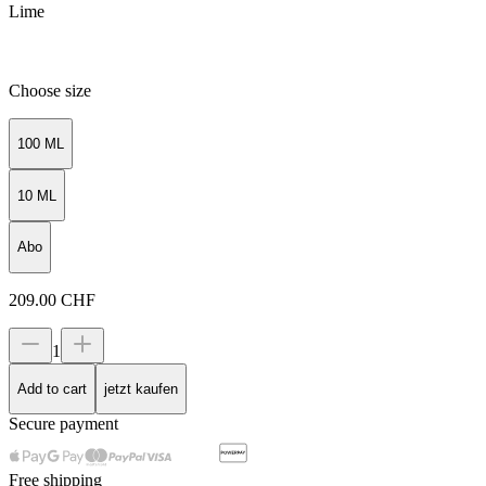
Lime
Choose size
100 ML
10 ML
Abo
209.00
CHF
1
Add to cart
jetzt kaufen
Secure payment
Free shipping