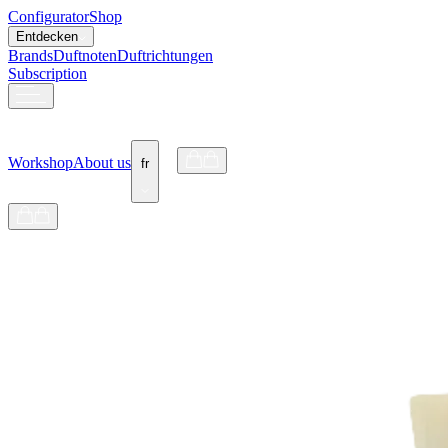
Configurator
Shop
Entdecken
Brands
Duftnoten
Duftrichtungen
Subscription
Workshop
About us
fr