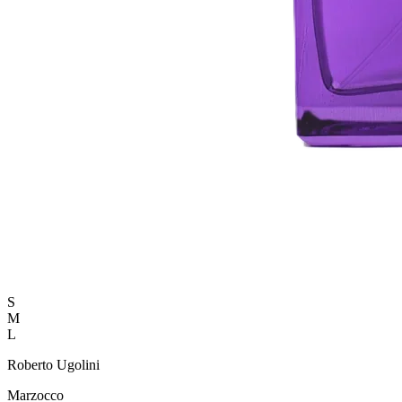
S
M
L
Roberto Ugolini
Marzocco