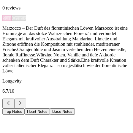
0
reviews
Süss
Cremig
Marzocco – Der Duft des florentinischen Löwen Marzocco ist eine
Hommage an das stolze Wahrzeichen Florenz’ und verbindet
Eleganz mit kraftvoller Ausstrahlung.Mandarine, Limette und
Zitrone eröffnen die Komposition mit strahlender, mediterraner
Frische.Orangenblüte und Jasmin verleihen dem Herzen eine edle,
florale Raffinesse.Würzige Noten, Vanille und tiefe Akkorde
schenken dem Duft Charakter und Stärke.Eine kraftvolle Kreation
voller italienischer Eleganz – so majestätisch wie der florentinische
Löwe.
Longevity
6.7
/10
Top Notes
Heart Notes
Base Notes