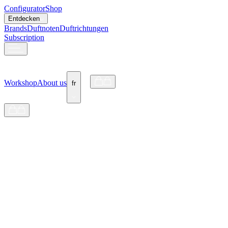
Configurator
Shop
Entdecken
Brands
Duftnoten
Duftrichtungen
Subscription
Workshop
About us
fr