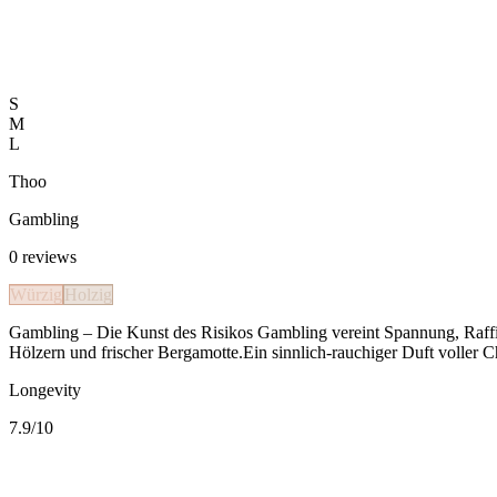
S
M
L
Thoo
Gambling
0
reviews
Würzig
Holzig
Gambling – Die Kunst des Risikos Gambling vereint Spannung, Raffi
Hölzern und frischer Bergamotte.Ein sinnlich-rauchiger Duft voller Ch
Longevity
7.9
/10