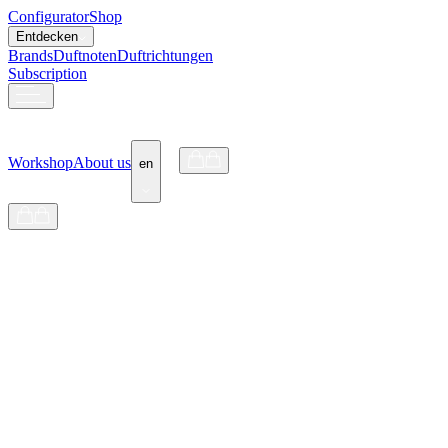
Configurator
Shop
Entdecken
Brands
Duftnoten
Duftrichtungen
Subscription
Workshop
About us
en