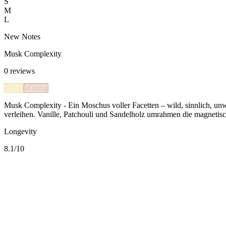
S
M
L
New Notes
Musk Complexity
0
reviews
Zitrus
Würzig
Musk Complexity - Ein Moschus voller Facetten – wild, sinnlich, un
verleihen. Vanille, Patchouli und Sandelholz umrahmen die magnetisc
Longevity
8.1
/10