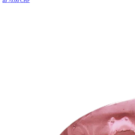
ab
70.00
CHF