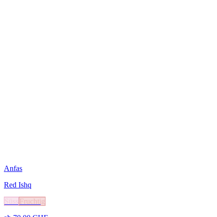
Anfas
Red Ishq
Süss
Fruchtig