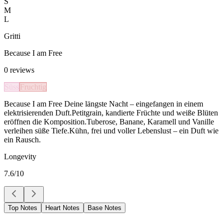
S
M
L
Gritti
Because I am Free
0
reviews
Süss
Fruchtig
Because I am Free Deine längste Nacht – eingefangen in einem
elektrisierenden Duft.Petitgrain, kandierte Früchte und weiße Blüten
eröffnen die Komposition.Tuberose, Banane, Karamell und Vanille
verleihen süße Tiefe.Kühn, frei und voller Lebenslust – ein Duft wie
ein Rausch.
Longevity
7.6
/10
Top Notes
Heart Notes
Base Notes