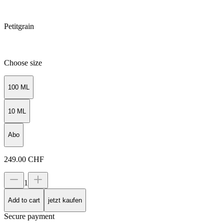
Petitgrain
Choose size
100 ML
10 ML
Abo
249.00
CHF
1
Add to cart
jetzt kaufen
Secure payment