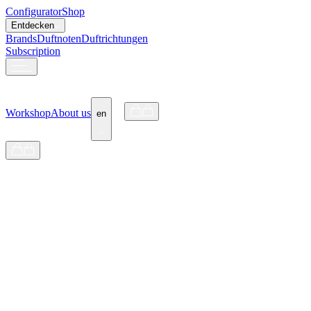
Configurator
Shop
Entdecken
Brands
Duftnoten
Duftrichtungen
Subscription
Workshop
About us
en