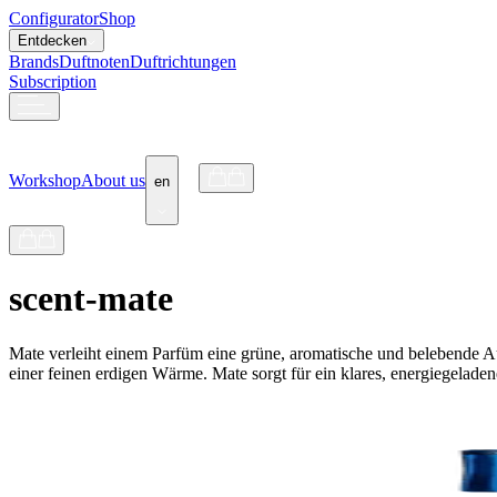
Configurator
Shop
Entdecken
Brands
Duftnoten
Duftrichtungen
Subscription
Workshop
About us
en
scent-mate
Mate verleiht einem Parfüm eine grüne, aromatische und belebende Aus
einer feinen erdigen Wärme. Mate sorgt für ein klares, energiegeladen