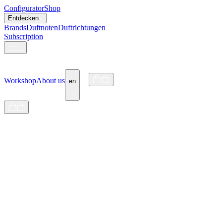
Configurator
Shop
Entdecken
Brands
Duftnoten
Duftrichtungen
Subscription
Workshop
About us
en