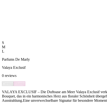
S
M
L
Parfums De Marly
Valaya Exclusif
0
reviews
Cremig
Blumig
VALAYA EXCLUSIF – Die Duftoase am Meer Valaya Exclusif verkörper
Bouquet, das in ein harmonisches Herz aus floraler Schönheit übergeh
Ausstrahlung.Eine unverwechselbare Signatur für besondere Momente 