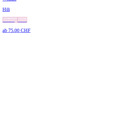
Hili
Blumig
Süss
ab
75.00
CHF