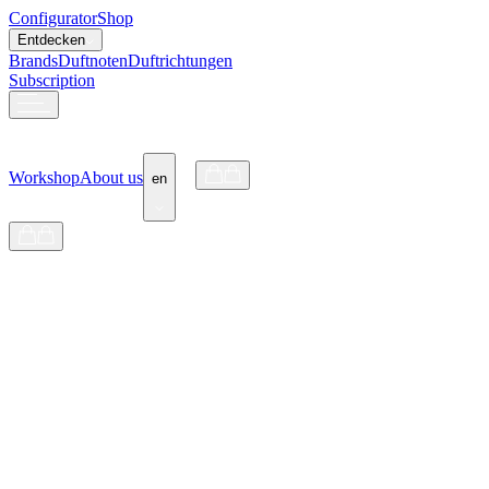
Configurator
Shop
Entdecken
Brands
Duftnoten
Duftrichtungen
Subscription
Workshop
About us
en