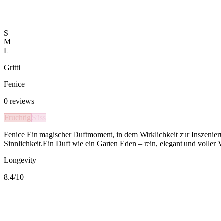
S
M
L
Gritti
Fenice
0
reviews
Fruchtig
Süss
Fenice Ein magischer Duftmoment, in dem Wirklichkeit zur Inszenier
Sinnlichkeit.Ein Duft wie ein Garten Eden – rein, elegant und voller 
Longevity
8.4
/10