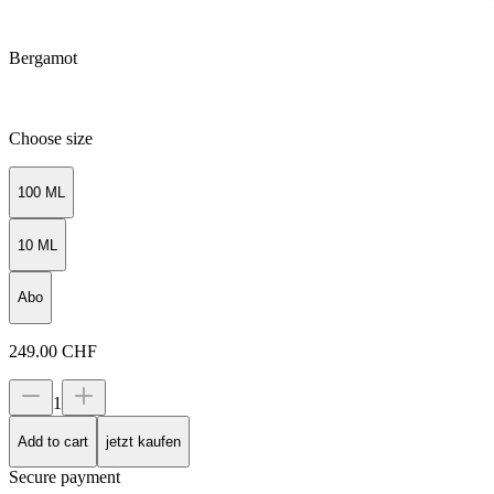
Bergamot
Choose size
100 ML
10 ML
Abo
249.00
CHF
1
Add to cart
jetzt kaufen
Secure payment