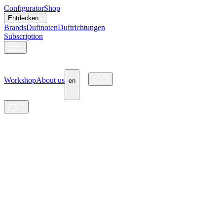
Configurator
Shop
Entdecken
Brands
Duftnoten
Duftrichtungen
Subscription
Workshop
About us
en