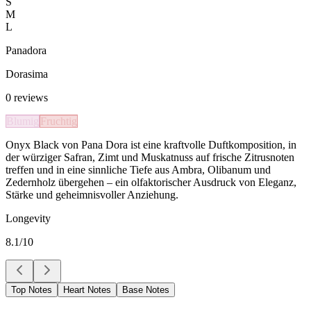
S
M
L
Panadora
Dorasima
0
reviews
Blumig
Fruchtig
Onyx Black von Pana Dora ist eine kraftvolle Duftkomposition, in
der würziger Safran, Zimt und Muskatnuss auf frische Zitrusnoten
treffen und in eine sinnliche Tiefe aus Ambra, Olibanum und
Zedernholz übergehen – ein olfaktorischer Ausdruck von Eleganz,
Stärke und geheimnisvoller Anziehung.
Longevity
8.1
/10
Top Notes
Heart Notes
Base Notes