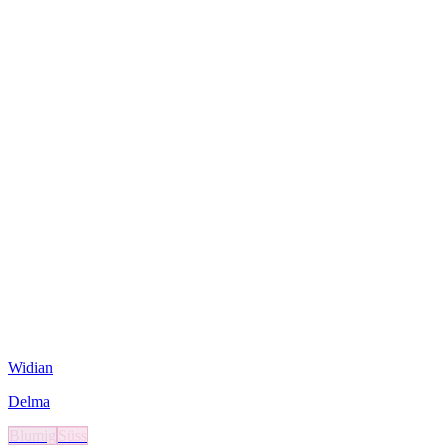
Widian
Delma
Blumig
Süss